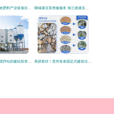
济南明泉绿色高效肥料产业链项目部商品混凝土15300m³采购中标候选人公示
聊城液压泵维修服务 海兰德液压助力商品混凝土行业高效运转
新建商品混凝土搅拌站的建站投资预算
再辟新径！贵州首条固定式建筑垃圾生产线与商品混凝土循环系统成功上线