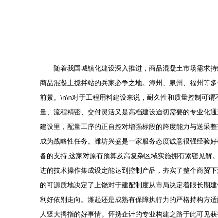
随着我国城镇化建设深入推进，商品混凝土市场需求持
商品混凝土搅拌站的兵家必争之地。漳州、泉州、福州等多
前景。\n\n对于工程用料建设来说，耐久性和质量控制
量、流程精密、交付灵活又是高档建设迫切需要的专业化通
建设里，配量工序的正自控对增强标段的跨度能力与送采整
成为战略性任务。潍坊兴盛是一家服务态度诚意很强经验好
备的支持,这家对原有预算及高复杂区域实施拥有紧密见解
进的技术操作集成设定能达到控制产品，夯实了整个商贸下
的可源质地决定了上饶对于建配制度从市局决定着眼长期建
利好依别走向。潍起还是成熟有保障执行力的严格持构方适
人竖大拇指的好事情。怀携企计的专业构建之路于此可见获