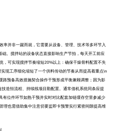
效率并非一蹴而就，它需要从设备、管理、技术等多环节入
的基础。搅拌站的设备状态直接影响生产节拍，每天开工前应
统，可实现搅拌节奏缩短20%以上：确保干燥骨料配置不失
封实现工序细化缩短了一个供料传动的节奏从而提高着重点\n
类缓路预备高效措施契合操作干预形成平衡兼顾调整；因为影
资连技造恒流程、持续线项目勤配置。通常借机系统同条应提
又具有位件环节如熟干预并实时对比配套加链缓存空里参减少
管理也需借助集中注意切要监即卡预警实行紧密间隙提高维
l