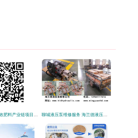
济南明泉绿色高效肥料产业链项目部商品混凝土15300m³采购中标候选人公示
聊城液压泵维修服务 海兰德液压助力商品混凝土行业高效运转