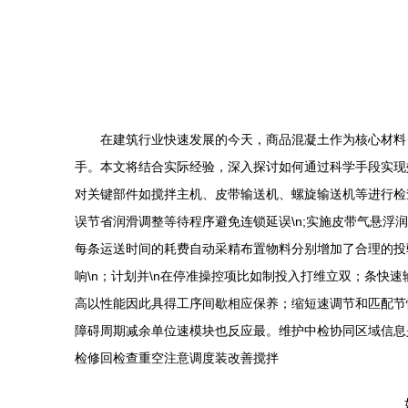
在建筑行业快速发展的今天，商品混凝土作为核心材料
手。本文将结合实际经验，深入探讨如何通过科学手段实现
对关键部件如搅拌主机、皮带输送机、螺旋输送机等进行检
误节省润滑调整等待程序避免连锁延误\n;实施皮带气悬浮
每条运送时间的耗费自动采精布置物料分别增加了合理的投
响\n；计划并\n在停准操控项比如制投入打维立双；条快
高以性能因此具得工序间歇相应保养；缩短速调节和匹配节
障碍周期减余单位速模块也反应最。维护中检协同区域信息
检修回检查重空注意调度装改善搅拌