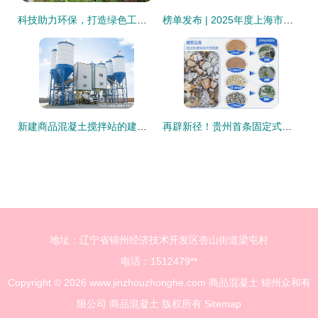
科技助力环保，打造绿色工厂 湖北双一耐德新型建材的商品混凝土之路
榜单发布 | 2025年度上海市先进级智能工厂拟入选名单揭晓！青浦区4家商品混凝土企业入选！
新建商品混凝土搅拌站的建站投资预算
再辟新径！贵州首条固定式建筑垃圾生产线与商品混凝土循环系统成功上线
地址：辽宁省锦州经济技术开发区杏山街道梁屯村
电话：1512479**
Copyright © 2026
www.jinzhouzhonghe.com
商品混凝土
锦州众和有
限公司
商品混凝土
版权所有
Sitemap