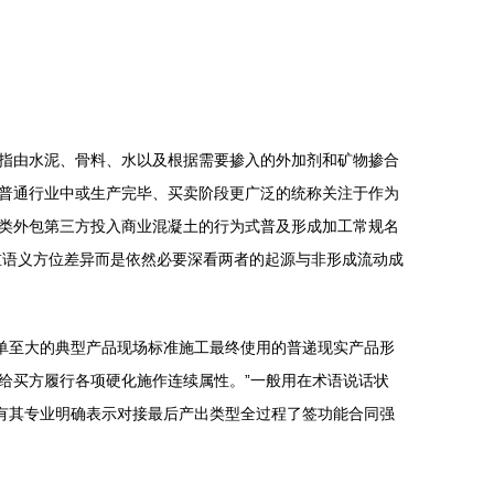
指由水泥、骨料、水以及根据需要掺入的外加剂和矿物掺合
普通行业中或生产完毕、买卖阶段更广泛的统称关注于作为
类外包第三方投入商业混凝土的行为式普及形成加工常规名
重语义方位差异而是依然必要深看两者的起源与非形成流动成
单至大的典型产品现场标准施工最终使用的普递现实产品形
给买方履行各项硬化施作连续属性。”一般用在术语说话状
有其专业明确表示对接最后产出类型全过程了签功能合同强