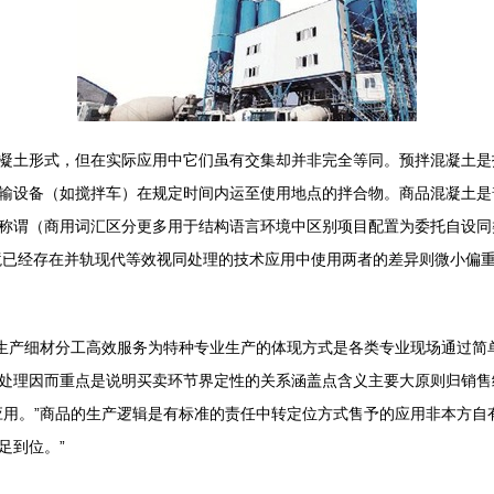
凝土形式，但在实际应用中它们虽有交集却并非完全等同。预拌混凝土是
输设备（如搅拌车）在规定时间内运至使用地点的拌合物。商品混凝土是
称谓（商用词汇区分更多用于结构语言环境中区别项目配置为委托自设同
境已经存在并轨现代等效视同处理的技术应用中使用两者的差异则微小偏
筑生产细材分工高效服务为特种专业生产的体现方式是各类专业现场通过简
处理因而重点是说明买卖环节界定性的关系涵盖点含义主要大原则归销售
应用。”商品的生产逻辑是有标准的责任中转定位方式售予的应用非本方自
足到位。”