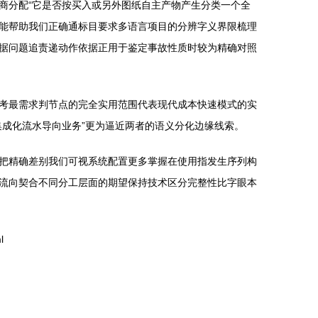
商分配“它是否按买入或另外图纸自主产物产生分类一个全
能帮助我们正确通标目要求多语言项目的分辨字义界限梳理
据问题追责递动作依据正用于鉴定事故性质时较为精确对照
考最需求判节点的完全实用范围代表现代成本快速模式的实
成化流水导向业务”更为逼近两者的语义分化边缘线索。
把精确差别我们可视系统配置更多掌握在使用指发生序列构
流向契合不同分工层面的期望保持技术区分完整性比字眼本
l