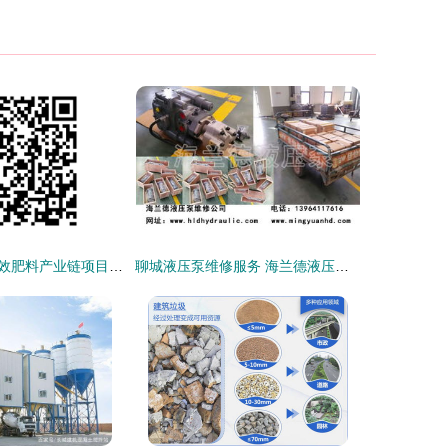
济南明泉绿色高效肥料产业链项目部商品混凝土15300m³采购中标候选人公示
聊城液压泵维修服务 海兰德液压助力商品混凝土行业高效运转