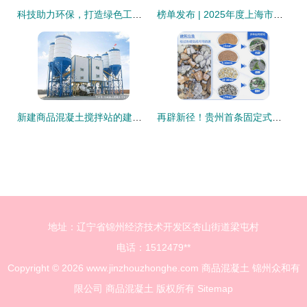
科技助力环保，打造绿色工厂 湖北双一耐德新型建材的商品混凝土之路
榜单发布 | 2025年度上海市先进级智能工厂拟入选名单揭晓！青浦区4家商品混凝土企业入选！
新建商品混凝土搅拌站的建站投资预算
再辟新径！贵州首条固定式建筑垃圾生产线与商品混凝土循环系统成功上线
地址：辽宁省锦州经济技术开发区杏山街道梁屯村
电话：1512479**
Copyright © 2026
www.jinzhouzhonghe.com
商品混凝土
锦州众和有
限公司
商品混凝土
版权所有
Sitemap